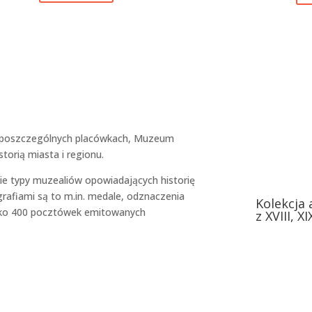
 poszczególnych placówkach, Muzeum
orią miasta i regionu.
e typy muzealiów opowiadających historię
rafiami są to m.in. medale, odznaczenia
Kolekcja
lisko 400 pocztówek emitowanych
z XVIII, X