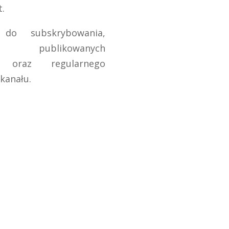
t.
 do subskrybowania,
a publikowanych
w oraz regularnego
kanału.