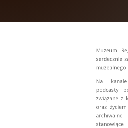
Muzeum Reg
serdecznie 
muzealnego 
Na kanale
podcasty po
związane z l
oraz życiem
archiwaln
stanowiąc