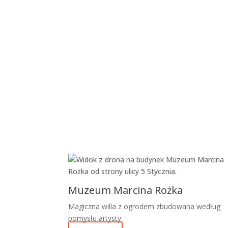
r
a
O
r
a
l
J
e
l
l
y
1
0
0
m
g
Muzeum Marcina Rożka
n
Magiczna willa z ogrodem zbudowana według
e
pomysłu artysty.
t