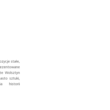
zycje stałe,
ezentowane
że Wolsztyn
asto sztuki,
„Na Pa
a historii
Serdecznie zapraszamy na werni
Nowickiej pt. „Na pamiątkę”, któ
2026 r. o