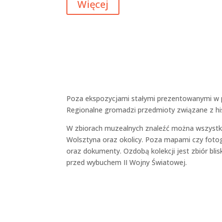
Więcej
i
s
t
ä
Poza ekspozycjami stałymi prezentowanymi w
Regionalne gromadzi przedmioty związane z hist
W zbiorach muzealnych znaleźć można wszystki
Wolsztyna oraz okolicy. Poza mapami czy fotog
oraz dokumenty. Ozdobą kolekcji jest zbiór b
przed wybuchem II Wojny Światowej.