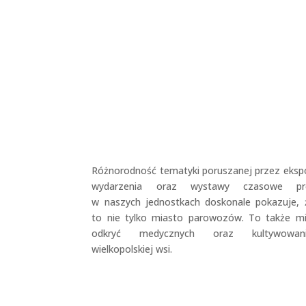
o
Różnorodność tematyki poruszanej przez ekspo
s
wydarzenia oraz wystawy czasowe pr
t
w naszych jednostkach doskonale pokazuje, 
a
to nie tylko miasto parowozów. To także mi
K
odkryć medycznych oraz kultywowani
a
wielkopolskiej wsi.
m
a
g