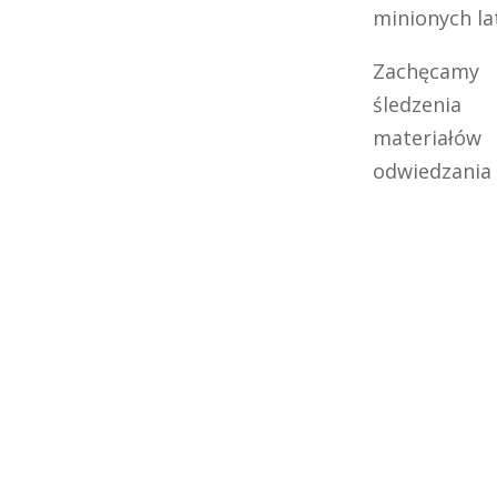
minionych la
Zachęcamy
śledzeni
materiałó
odwiedzania 