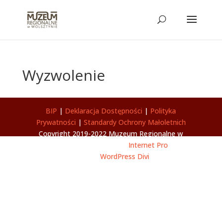
Wyzwolenie
BIP
|
Deklaracja Dostępności
|
Polityka
Prywatności
|
Standardy Ochrony Małoletnich
Copyright 2019-2022 Muzeum Regionalne w
Wolsztynie | Wykonanie
Internet Pro
|
Szablon
WordPress Divi