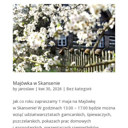
Majówka w Skansenie
by
jaroslaw
|
kwi 30, 2026
|
Bez kategorii
Jak co roku zapraszamy 1 maja na Majówkę
w Skansenie! W godzinach 13.00 – 17.00 będzie można
wziąć udział:warsztatach garncarskich, śpiewaczych,
pszczelarskich, pokazach prac domowych
i gospodarskich, prezentacjach rzemieślników....