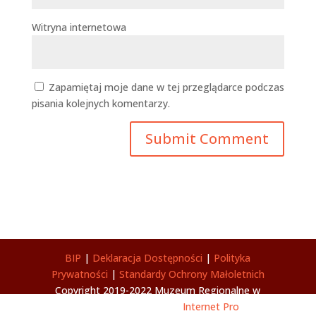
Witryna internetowa
Zapamiętaj moje dane w tej przeglądarce podczas
pisania kolejnych komentarzy.
BIP
|
Deklaracja Dostępności
|
Polityka
Prywatności
|
Standardy Ochrony Małoletnich
Copyright 2019-2022 Muzeum Regionalne w
Wolsztynie | Wykonanie
Internet Pro
|