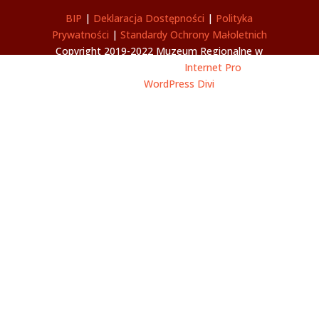
BIP
|
Deklaracja Dostępności
|
Polityka
Prywatności
|
Standardy Ochrony Małoletnich
Copyright 2019-2022 Muzeum Regionalne w
Wolsztynie | Wykonanie
Internet Pro
|
Szablon
WordPress Divi