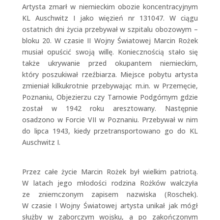
Artysta zmarł w niemieckim obozie koncentracyjnym
KL Auschwitz I jako więzień nr 131047. W ciągu
ostatnich dni życia przebywał w szpitalu obozowym –
bloku 20. W czasie II Wojny Światowej Marcin Rożek
musiał opuścić swoją willę. Koniecznością stało się
także ukrywanie przed okupantem niemieckim,
który poszukiwał rzeźbiarza. Miejsce pobytu artysta
zmieniał kilkukrotnie przebywając m.in. w Przemęcie,
Poznaniu, O
bjezierzu czy Tarnowie Podgórnym gdzie
został w 1942 roku aresztowany. Następnie
osadzono w Forcie VII w Poznaniu. Przebywał w nim
do lipca 1943, kiedy przetransportowano go do KL
Auschwitz I.
Przez całe życie Marcin Rożek był wielkim patriotą.
W latach jego młodości rodzina Rożków walczyła
ze zniemczonym zapisem nazwiska (Roschek).
W czasie I Wojny Światowej artysta unikał jak mógł
służby w zaborczym wojsku, a po zakończonym