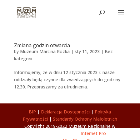
Zmiana godzin otwarcia
by
Muzeum Marcina Rozka
|
sty 11, 2023
|
Bez
kategorii
Informujemy, że w dniu 12 stycznia 2023 r. nasze
oddziały będą czynne dla zwiedzających do godziny
12.30. Przepraszamy za utrudnienia.
BIP
|
Deklaracja Dostępności
|
Polityka
Prywatności
|
Standardy Ochrony Małoletnich
Copyright 2019-2022 Muzeum Regionalne w
Wolsztynie | Wykonanie
Internet Pro
|